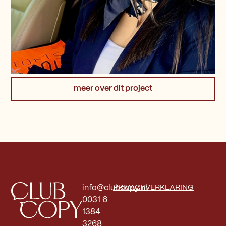
meer over dit project
info@clubcopy.nl
PRIVACYVERKLARING
0031 6
1384
3268